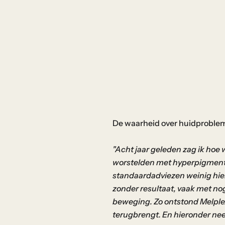
t
i
f
t
,
s
e
r
u
De waarheid over huidproble
m
,
"Acht jaar geleden zag ik hoe
p
worstelden met hyperpigmentat
a
standaardadviezen weinig hie
r
zonder resultaat, vaak met nog
f
beweging. Zo ontstond Melplex
u
terugbrengt. En hieronder neem 
m