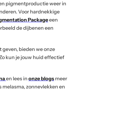
J
p
en pigmentproductie weer in
e
r
inderen. Voor hardnekkige
w
o
igmentation Package
een
i
d
oorbeeld de dijbenen een
n
u
P
k
c
r
t geven, bieden we onze
el
t
o
Zo kun je jouw huid effectief
w
e
Zoeken
Je winkelwagen
d
0
a
n
u
g
e
na
en lees in
onze
blogs
meer
c
e
n
ls melasma, zonnevlekken en
t
n
ki
s
is
e
le
s
e
ie
g
t
s
le