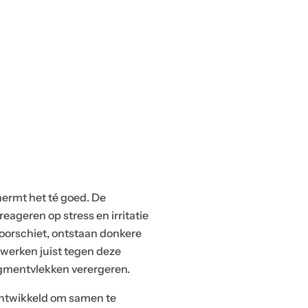
e
r
u
s
t
al
le
b
e
s
c
hermt het té goed. De
h
eageren op stress en irritatie
ik
oorschiet, ontstaan donkere
b
 werken juist tegen deze
a
igmentvlekken verergeren.
r
e
ontwikkeld om samen te