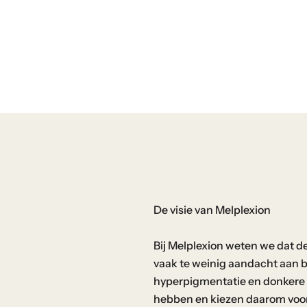
u
k
s
u
it
i
n
o
n
z
e
De visie van Melplexion
w
e
Bij Melplexion weten we dat de
b
vaak te weinig aandacht aan b
s
hyperpigmentatie en donkere v
h
hebben en kiezen daarom voor 
o