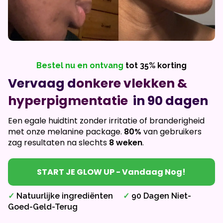
Bestel nu en ontvang
tot 35% korting
Vervaag d
onkere vlekken &
hyperpigmentatie
in 90 dagen
Een egale huidtint zonder irritatie of branderigheid
met onze melanine package.
80%
van gebruikers
zag resultaten na slechts
8 weken
.
START JE GLOW UP - Vandaag Nog!
✓
Natuurlijke ingrediënten
✓
90 Dagen Niet-
Goed-Geld-Terug